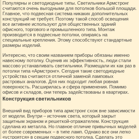
Популярны и светодиодные типы. Светильники Армстронг
считаются очень выгодными для потолков большой площади.
Главное, что подвесная система никаких дополнительных
конструкций не требует. Поэтому такой способ освещения
все активнее используют для общественных зданий
офисного, торгового и промышленного типа. Монтаж
производится в подвесные потолки, опираясь на
специальные крепления. Этому способствуют стандартные
размеры изделий.
Интересно, что своим названием приборы обязаны именно
навесному потолку. Оценив их эффективность, люди стали
массово устанавливать светильники. Размещали их как раз в
потолки типа «Армстронг». Сегодня такие светодиодные
устройства считаются отличной заменой ламповых
растровых аналогов. Для них подходит любая ровная
поверхность. Расширилась и сфера применения. Помимо
офисов и складов, они теперь задействованы в квартирах.
Конструкция светильников
Внешний вид приборов типа армстронг схож вне зависимости
от модели. Внутри – источник света, который закрыт
защитным экраном и решеткой-отражателем. Конструкция
сделана из металла. Но главное отличие привычных моделей
от более современных – в типе ламп. Однако все они легко
«устроятся» в секции подвесного потолка. Сделать это