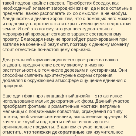
такой подход крайне неверен. Приобретая беседку, как
необходимый элемент загородной жизни, да и все остальные
предметы, важно располагать их со смыслом, а не наобум.
Ландшафтный дизайн хорош тем, что с помощью него можно
и подчеркнуть достоинства и скрыть имеющиеся недостатки
земли. И всё это потому, что ряд последовательных
мероприятий проходит согласно заранее составленному
проекту. Благодаря нему не произойдет разочарования при
взгляде на конечный результат, поэтому к данному моменту
стоит отнестись по-настоящему серьезно.
Для реальной гармонизации всего пространства важно
отдавать предпочтение всему живому, а именно
растительности, в том числе деревьям и кустарникам. Они
способны смягчить архитектурные формы строения,
добавляя к окружающей атмосфере ощущение единения с
природой.
Еще один факт про ландшафтный дизайн – это активное
использование малых декоративных форм. Дачный участок
преобразят фонтаны и романтичные мостики, ветряные
мельницы с подвижными лопастями, ограждения по типу
плетня, необычные светильники, выполненные вручную. В
качестве клумбы под цветы сейчас используются
оригинальные предметы. В данном случае нельзя не
отметить, что
тележки декоративные
как изумительное