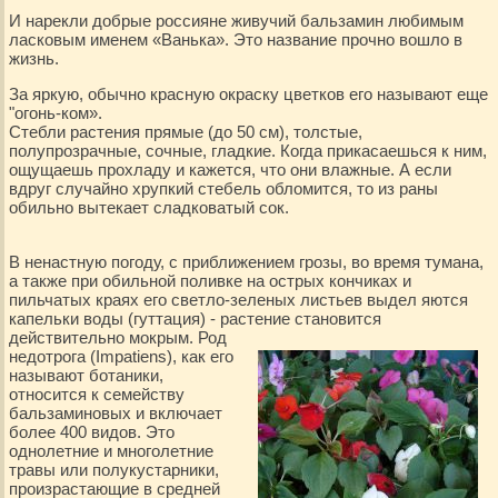
И нарекли добрые россияне живучий бальзамин любимым
ласковым именем «Ванька». Это название прочно вошло в
жизнь.
За яркую, обычно красную окраску цветков его называют еще
"огонь-ком».
Стебли растения прямые (до 50 см), толстые,
полупрозрачные, сочные, гладкие. Когда прикасаешься к ним,
ощущаешь прохладу и кажется, что они влажные. А если
вдруг случайно хрупкий стебель обломится, то из раны
обильно вытекает сладковатый сок.
В ненастную погоду, с приближением грозы, во время тумана,
а также при обильной поливке на острых кончиках и
пильчатых краях его светло-зеленых листьев выдел яются
капельки воды (гуттация) - растение становится
действительно мокрым.
Род
недотрога (Impatiens), как его
называют ботаники,
относится к семейству
бальзаминовых и включает
более 400 видов. Это
однолетние и многолетние
травы или полукустарники,
произрастающие в средней