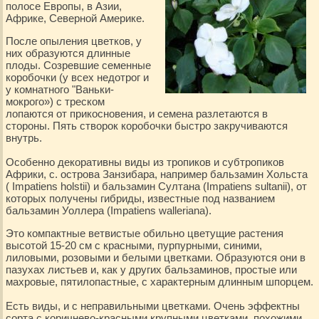
полосе Европы, в Азии,
Африке, Северной Америке.
После опыления цветков, у
них образуются длинные
плоды. Созревшие семенные
коробочки (у всех недотрог и
у комнатного "Ваньки-
мокрого») с треском
лопаются от прикосновения, и семена разлетаются в
стороны. Пять створок коробочки быстро закручиваются
внутрь.
Особенно декоративны виды из тропиков и субтропиков
Африки, с. острова Занзибара, например бальзамин Хольста
( Impatiens holstii) и бальзамин Султана (Impatiens sultanii), от
которых получены гибриды, известные под названием
бальзамин Уоллера (Impatiens walleriana).
Это компактные ветвистые обильно цветущие растения
высотой 15-20 см с красными, пурпурными, синими,
лиловыми, розовыми и белыми цветками. Образуются они в
пазухах листьев и, как у дpyгих бальзаминов, простые или
махровые, пятилопастные, с характерным длинным шпорцем.
Есть виды, и с неправильными цветками. Очень эффектны
сорта с коричнево-красными крупными цветками, похожими