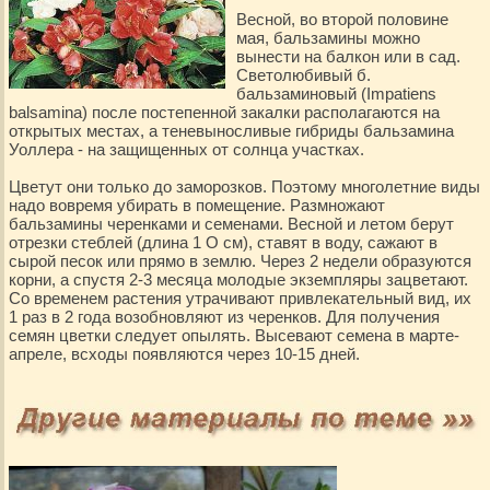
Весной, во второй половине
мая, бальзамины можно
вынести на балкон или в сад.
Светолюбивый б.
бальзаминовый (Impatiens
balsamina) после постепенной закалки располагаются на
открытых местах, а теневыносливые гибриды бальзамина
Уоллера - на защищенных от солнца участках.
Цветут они только до заморозков. Поэтому многолетние виды
надо вовремя убирать в помещение. Размножают
бальзамины черенками и семенами. Весной и летом берут
отрезки стеблей (длина 1 О см), ставят в воду, сажают в
сырой песок или прямо в землю. Через 2 недели образуются
корни, а спустя 2-3 месяца молодые экземпляры зацветают.
Со временем растения утрачивают привлекательный вид, их
1 раз в 2 года возобновляют из черенков. Для получения
семян цветки следует опылять. Высевают семена в марте-
апреле, всходы появляются через 10-15 дней.