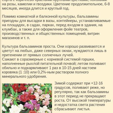
на розы, камелии и гвоздики. Цветение продолжительное, 6-8
месяцев, иногда длится и круглый год.
Помимо комнатной и балконной культуры, бальзамины
пригодны для высадки в вазы, контейнеры, устанавливаемые
на площадях, в садах, парках, перед входом в здания, на
клумбах, а также для оформления фойе театров,
производственных и общественных помещений, витрин
магазинов и т. п.
Культура бальзаминов проста. Они хорошо развиваются и
цветут на любых, даже северных окнах, нуждаются лишь в
притенении от прямых солнечных лучей.
Сажают в соразмерные с корневой системой горшки,
наполненные рыхлой питательной почвой; летом поливают
обильно и подкармливают 1 раз в 10-15 дней настоем
коровяка (1 :10) или 0,2%-ным раствором полного
минерального удобрения.
Зимой содержат при +12-16
градусов, поливают реже, но
регулярно, так как бальзамины
в этот период не прекращают
роста. От высокой температуры
и недостатка света растения
сбрасывают листья.