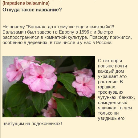
(Impatiens balsamina)
Откуда такое название?
Но почему "Ванька», да к тому же еще и «мокрый»?!
Бальзамин был завезен в Европу в 1596 г. и быстро
распространился в комнатной культуре. Повсюду прижился,
особенно в деревнях, в том числе и у нас в России.
С тех пор и
поныне почти
каждый дом
украшает это
растение. В
горшках,
треснувших
чугунках, банках,
самодельных
ящичках - в чем
только ни
увидишь его
цветущим на подоконниках!